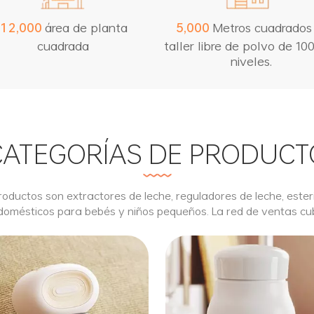
área de planta
Metros cuadrados
,
,
1
2
0
0
0
5
0
0
0
cuadrada
taller libre de polvo de 10
niveles.
CATEGORÍAS DE PRODUCT
roductos son extractores de leche, reguladores de leche, ester
omésticos para bebés y niños pequeños. La red de ventas cu