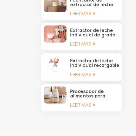
extractor de leche
doble recargable YM-
LEER MÁS
8166 OEM y ODM
Extractor de leche
individual de grado
alimenticio
LEER MÁS
recargable OEM y
ODM YM-8065
Extractor de leche
individual recargable
YM-8173 Proveedor
LEER MÁS
de OEM y ODM
Procesador de
alimentos para
bebés eléctrico
LEER MÁS
portátil al por mayor
300ML con hoja de
acero inoxidable YM-
5001