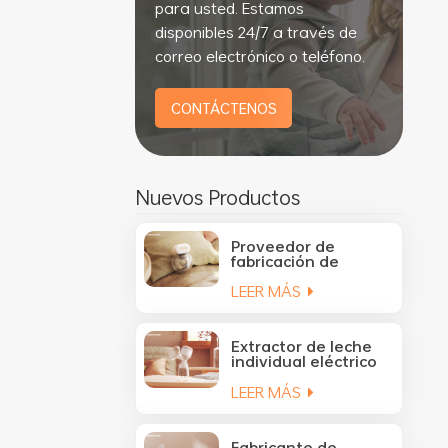
para usted. Estamos
disponibles 24/7 a través de
correo electrónico o teléfono.
CONTÁCTENOS
Nuevos Productos
Proveedor de
fabricación de
extractores de leche
LEER MÁS
portátiles manos
libres OEM y ODM
YM-8805
Extractor de leche
individual eléctrico
personalizado con
LEER MÁS
batería recargable
YM-8075
Fabricante de