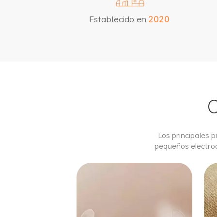
Establecido en
2
0
2
0
Los principales p
pequeños electrod