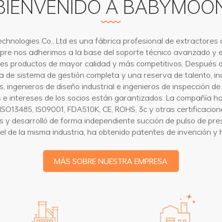
BIENVENIDO A BABYMOO
hnologies Co., Ltd es una fábrica profesional de extractores
mpre nos adherimos a la base del soporte técnico avanzado y e
ntes productos de mayor calidad y más competitivos. Después de
de sistema de gestión completa y una reserva de talento, inc
os, ingenieros de diseño industrial e ingenieros de inspección 
 e intereses de los socios están garantizados. La compañía ha
 ISO13485, IS09001, FDA510K, CE, ROHS, 3c y otras certificacio
s y desarrolló de forma independiente succión de pulso de pre
l de la misma industria, ha obtenido patentes de invención y h
MÁS SOBRE NUESTRA EMPRESA