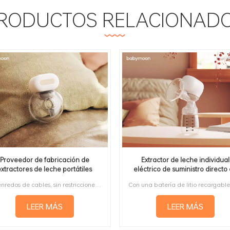
RODUCTOS RELACIONAD
Proveedor de fabricación de
Extractor de leche individual
extractores de leche portátiles
eléctrico de suministro directo
nos libres OEM y ODM YM-8805
fábrica YM-8172 con pantalla tác
Sin enredos de cables, sin restricciones en la pared, el extractor de leche manos libres permite un recorrido libre definitivo para realizar múltiples tareas y el movimiento del cuerpo para hacer ejercicio mientras bombea, lo cual es un verdadero atajo para que las mamás obtengan el equilibrio de los bebés lactantes y recuperen la vida normal en un tiempo más corto y una manera más fácil.
LEER MÁS
LEER MÁS