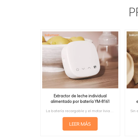
P
Extractor de leche individual
alimentado por batería YM-8161
Proveedor de China
ma
La batería recargable y el motor liviano le permiten bombear sobre la marcha, expresar cuando no hay toma de corriente, ni cables para transportar.ODM y OEM están disponibles.
LEER MÁS