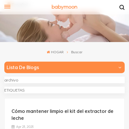
Español
lish
pañol
HOGAR
Buscar
文
Lista De Blogs
archivo
ETIQUETAS
Cómo mantener limpio el kit del extractor de
leche
Apr 23, 2023