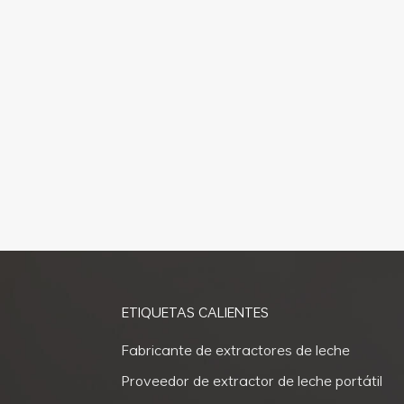
necesidades. Cuando compre un extract
haya sido probado por un laboratorio 
fácil de usar; esto hará que la extracc
que sea fácil de limpiar y que venga con
Una vez que hayas comprado tu extract
las instrucciones antes de usarlo. Ase
correctamente y que todo funcione corr
asegúrese de que las bridas (la parte d
cómodamente; si no se ajustan correctam
una disminución de la producción de leche
extractor de leche, asegúrese de estar e
sentarse erguido en una silla con bue
15 minutos, ya que el bombeo puede re
tiempo. Por último, recuerde siempre li
ETIQUETAS CALIENTES
con las instrucciones del fabricante; e
del tubo u otras partes del dispositivo
Fabricante de extractores de leche
leche extraída. Usar un extractor de lech
Proveedor de extractor de leche portátil
conocimiento y la preparación adecuad