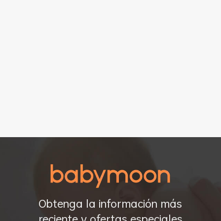
or de leche, asegúrese de que no contenga BPA y que
independiente. También debes buscar uno que sea cómodo y
ión de leche sea más fácil y placentera. Además, busque uno
 todas las piezas necesarias (como botellas, tubos, etc.).
or de leche, es importante que leas atentamente todas
gúrese de que todas las piezas estén ensambladas
ectamente antes de fijarlo a su cuerpo. Además,
el extractor que se ajusta sobre los pezones) se ajusten
ente, no crearán un sello eficaz, lo que podría provocar
 o molestias al extraer la leche. Cuando utilice el
n una posición cómoda; por lo general, lo mejor es
n respaldo. Además, tome descansos aproximadamente cada
sultar incómodo después de períodos prolongados de
mpiar el extractor de leche después de cada uso de acuerdo
sto ayudará a garantizar que no crezcan bacterias dentro
 que puedan provocar la contaminación del suministro de
e puede resultar intimidante al principio, pero con el
Obtenga la información más
os puede ser una herramienta invaluable para alimentar a
reciente y ofertas especiales