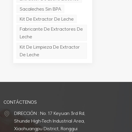
Sacaleches Sin BPA
Kit De Extractor De Leche
Fabricante De Extractores De
Leche
Kit De Limpieza De Extractor
De Leche
CONTÁCTENOS
DIRECCIÓN : No. 17 Keyuan 3rd Rd,
Shunde High-Tech Industrial Area,
Xiaohuangpu District, Ronggui