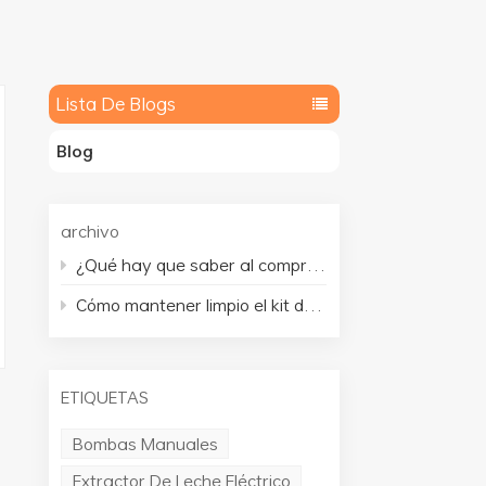
Lista De Blogs
Blog
archivo
¿Qué hay que saber al comprar o utilizar un extractor de leche?
Cómo mantener limpio el kit del extractor de leche
ETIQUETAS
Bombas Manuales
Extractor De Leche Eléctrico