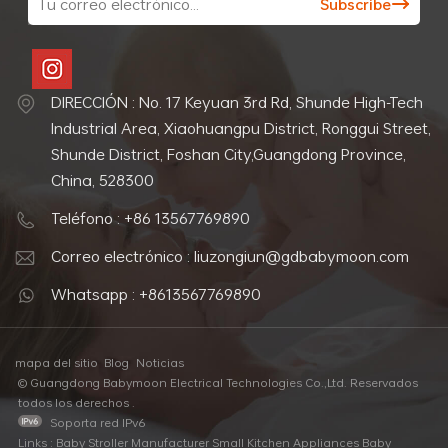
DIRECCIÓN : No. 17 Keyuan 3rd Rd, Shunde High-Tech
Industrial Area, Xiaohuangpu District, Ronggui Street,
Shunde District, Foshan City,Guangdong Province,
China, 528300
Teléfono : +86 13567769890
Correo electrónico : liuzongiun@gdbabymoon.com
Whatsapp : +8613567769890
mapa del sitio
Blog
Noticias
© Guangdong Babymoon Electrical Technologies Co.,Ltd. Reservados
todos los derechos .
Soporta red IPv6
Links :
Baby Stroller Manufacturer
Small Kitchen Appliances
Baby