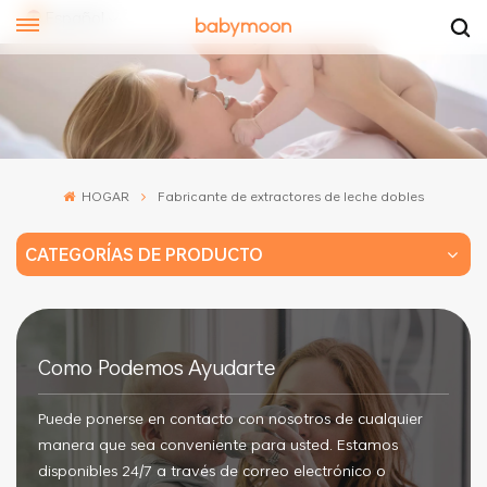
Español
lish
pañol
HOGAR
Fabricante de extractores de leche dobles
文
CATEGORÍAS DE PRODUCTO
Como Podemos Ayudarte
Puede ponerse en contacto con nosotros de cualquier
manera que sea conveniente para usted. Estamos
disponibles 24/7 a través de correo electrónico o